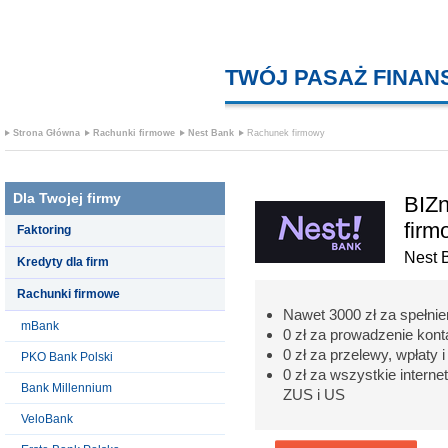
TWÓJ PASAŻ FINA
Strona Główna
Rachunki firmowe
Nest Bank
Rachunek firmowy
Dla Twojej firmy
BIZn
firm
Faktoring
Nest 
Kredyty dla firm
Rachunki firmowe
Nawet 3000 zł za spełni
mBank
0 zł za prowadzenie kon
0 zł za przelewy, wpłaty 
PKO Bank Polski
0 zł za wszystkie interne
Bank Millennium
ZUS i US
VeloBank