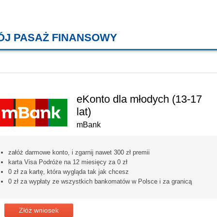
ÓJ PASAŻ FINANSOWY
KREDYTY MIESZKANIOWE, KONT
eKonto dla młodych (13-17
lat)
mBank
załóż darmowe konto, i zgarnij nawet 300 zł premii
karta Visa Podróże na 12 miesięcy za 0 zł
0 zł za kartę, która wygląda tak jak chcesz
0 zł za wypłaty ze wszystkich bankomatów w Polsce i za granicą
Złóż wniosek