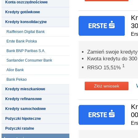
Konta oszczędnościowe
Kredyty gotówkowe
Kr
Kredyty konsolidacyjne
30
Raiffeisen Digital Bank
Er
Erste Bank Polska
Bank BNP Paribas S.A.
Zamień swoje kredyty
Kwota kredytu do 300 
Santander Consumer Bank
1
RRSO 15,51%
Alior Bank
Bank Pekao
Złóż wniosek
Kredyty mieszkaniowe
Kredyty refinansowe
Kr
Kredyty samochodowe
00
Pożyczki hipoteczne
Er
Pożyczki ratalne