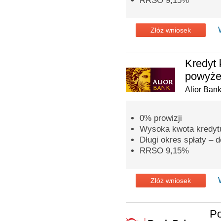
RRSO 9,15%
Złóż wniosek
Kredyt 
powyżej
Alior Ban
0% prowizji
Wysoka kwota kredytu
Długi okres spłaty – d
RRSO 9,15%
Złóż wniosek
Po