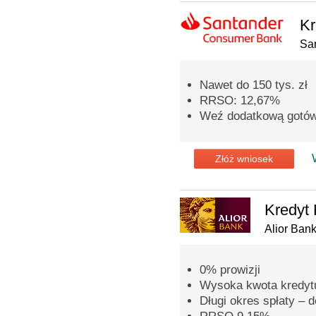
Kr
Sa
Nawet do 150 tys. zł
RRSO: 12,67%
Weź dodatkową gotówkę
Złóż wniosek
Kredyt 
Alior Ban
0% prowizji
Wysoka kwota kredytu
Długi okres spłaty – d