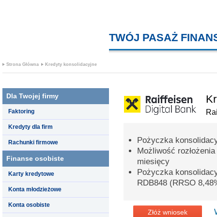
TWÓJ PASAŻ FINA
Strona Główna
Kredyty konsolidacyjne
Dla Twojej firmy
Kr
Faktoring
Rai
Kredyty dla firm
Pożyczka konsolidacy
Rachunki firmowe
Możliwość rozłożenia
Finanse osobiste
miesięcy
Pożyczka konsolidac
Karty kredytowe
RDB848 (RRSO 8,48
Konta młodzieżowe
Konta osobiste
Złóż wniosek