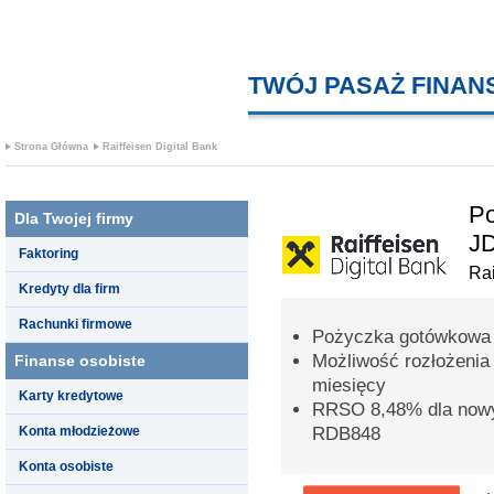
TWÓJ PASAŻ FINA
Strona Główna
Raiffeisen Digital Bank
Po
Dla Twojej firmy
J
Faktoring
Rai
Kredyty dla firm
Rachunki firmowe
Pożyczka gotówkowa 
Możliwość rozłożenia
Finanse osobiste
miesięcy
Karty kredytowe
RRSO 8,48% dla nowy
Konta młodzieżowe
RDB848
Konta osobiste