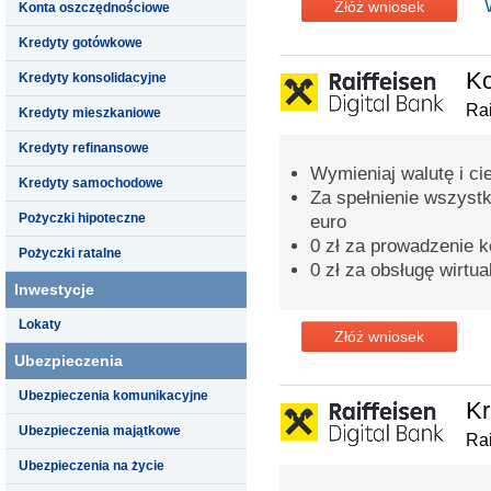
Złóż wniosek
Konta oszczędnościowe
Kredyty gotówkowe
K
Kredyty konsolidacyjne
Rai
Kredyty mieszkaniowe
Kredyty refinansowe
Wymieniaj walutę i ci
Kredyty samochodowe
Za spełnienie wszyst
Pożyczki hipoteczne
euro
0 zł za prowadzenie k
Pożyczki ratalne
0 zł za obsługę wirtua
Inwestycje
Lokaty
Złóż wniosek
Ubezpieczenia
Ubezpieczenia komunikacyjne
Kr
Ubezpieczenia majątkowe
Rai
Ubezpieczenia na życie