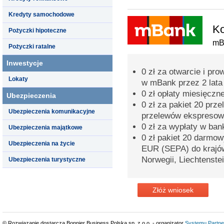
Kredyty samochodowe
Ko
Pożyczki hipoteczne
mB
Pożyczki ratalne
Inwestycje
0 zł za otwarcie i pr
Lokaty
w mBank przez 2 lata
0 zł opłaty miesięczn
Ubezpieczenia
0 zł za pakiet 20 prz
Ubezpieczenia komunikacyjne
przelewów ekspreso
0 zł za wypłaty w ba
Ubezpieczenia majątkowe
0 zł pakiet 20 darmo
Ubezpieczenia na życie
EUR (SEPA) do krajów 
Norwegii, Liechtenstei
Ubezpieczenia turystyczne
Złóż wniosek
© Rozwiązanie dostarcza Bonnier Business Polska sp. z o.o. - organizator
Systemu Partne