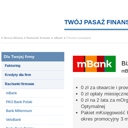
TWÓJ PASAŻ FINA
Strona Główna
Rachunki firmowe
mBank
Firmowe moneyback
Dla Twojej firmy
Bi
Faktoring
mB
Kredyty dla firm
Rachunki firmowe
0 zł za otwarcie i p
mBank
0 zł opłaty miesięczn
0 zł na 2 lata za mOr
PKO Bank Polski
Optymalnej
Bank Millennium
Pakiet mKsięgowość K
okres promocyjny 3 m
VeloBank