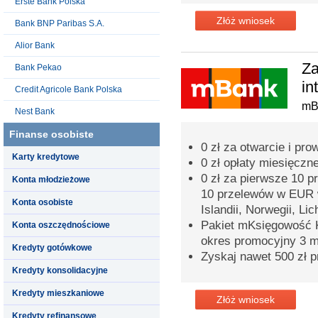
Erste Bank Polska
Złóż wniosek
Bank BNP Paribas S.A.
Alior Bank
Za
Bank Pekao
in
Credit Agricole Bank Polska
mB
Nest Bank
Finanse osobiste
0 zł za otwarcie i p
Karty kredytowe
0 zł opłaty miesięczn
0 zł za pierwsze 10 
Konta młodzieżowe
10 przelewów w EUR 
Konta osobiste
Islandii, Norwegii, Lic
Pakiet mKsięgowość K
Konta oszczędnościowe
okres promocyjny 3 m
Kredyty gotówkowe
Zyskaj nawet 500 zł p
Kredyty konsolidacyjne
Kredyty mieszkaniowe
Złóż wniosek
Kredyty refinansowe